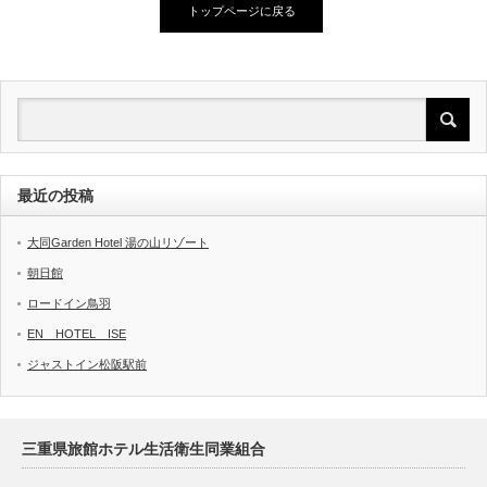
トップページに戻る
最近の投稿
大同Garden Hotel 湯の山リゾート
朝日館
ロードイン鳥羽
EN HOTEL ISE
ジャストイン松阪駅前
三重県旅館ホテル生活衛生同業組合