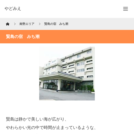
やどみえ
Home
南勢エリア
賢島の宿 みち潮
賢島の宿 みち潮
賢島は静かで美しい海が広がり、
やわらかい光の中で時間が止まっているような、