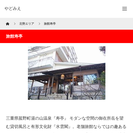
やどみえ
Home
北勢エリア
旅館寿亭
旅館寿亭
三重県菰野町湯の山温泉『寿亭』 モダンな空間の御在所岳を望
む貸切風呂と有形文化財『水雲閣』。老舗旅館ならではの趣ある