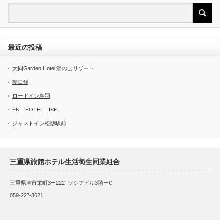
最近の投稿
大同Garden Hotel 湯の山リゾート
朝日館
ロードイン鳥羽
EN HOTEL ISE
ジャストイン松阪駅前
三重県旅館ホテル生活衛生同業組合
三重県津市栄町3ー222 ソシアビル3階ーC
059-227-3621