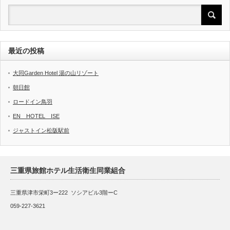
最近の投稿
大同Garden Hotel 湯の山リゾート
朝日館
ロードイン鳥羽
EN HOTEL ISE
ジャストイン松阪駅前
三重県旅館ホテル生活衛生同業組合
三重県津市栄町3ー222 ソシアビル3階ーC
059-227-3621