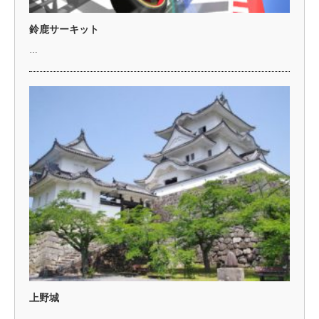
鈴鹿サーキット
…
上野城
…