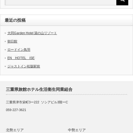
最近の投稿
大同Garden Hotel 湯の山リゾート
朝日館
ロードイン鳥羽
EN HOTEL ISE
ジャストイン松阪駅前
三重県旅館ホテル生活衛生同業組合
三重県津市栄町3ー222 ソシアビル3階ーC
059-227-3621
北勢エリア
中勢エリア