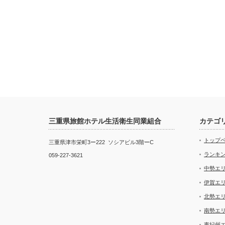
三重県旅館ホテル生活衛生同業組合
カテゴ
トップ
三重県津市栄町3ー222 ソシアビル3階ーC
ランキ
059-227-3621
中勢エ
伊賀エ
北勢エ
南勢エ
東紀州