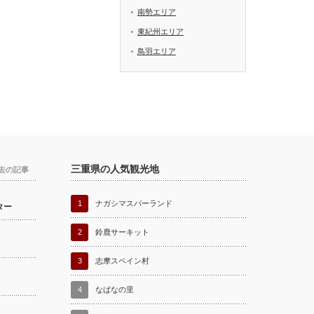
南勢エリア
東紀州エリア
鳥羽エリア
三重県の人気観光地
去の記事
1
ナガシマスパーランド
ター
2
鈴鹿サーキット
3
志摩スペイン村
4
なばなの里