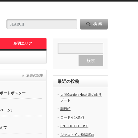
鳥羽エリア
過去の記事
最近の投稿
ポートポスター
大同Garden Hotel 湯の山リ
ゾート
朝日館
ペーン♪
ロードイン鳥羽
EN HOTEL ISE
えて
ジャストイン松阪駅前