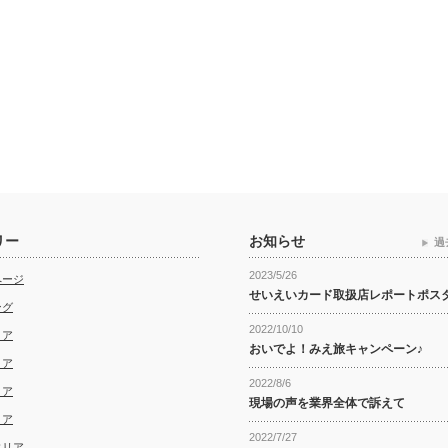
リー
お知らせ
過
2023/5/26
ページ
せいえいカード取扱店レポートポス
ング
2022/10/10
リア
おいでよ！みえ旅キャンペーン♪
リア
2022/8/6
リア
現場の声を業界全体で訴えて
リア
2022/7/27
エリア