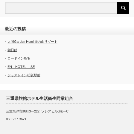
最近の投稿
大同Garden Hotel 湯の山リゾート
朝日館
ロードイン鳥羽
EN HOTEL ISE
ジャストイン松阪駅前
三重県旅館ホテル生活衛生同業組合
三重県津市栄町3ー222 ソシアビル3階ーC
059-227-3621