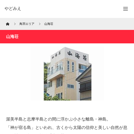
やどみえ
Home
鳥羽エリア
山海荘
山海荘
渥美半島と志摩半島との間に浮かぶ小さな離島・神島。
「神が宿る島」といわれ、古くから太陽の信仰と美しい自然が息